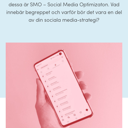
dessa är SMO – Social Media Optimizaton. Vad
innebär begreppet och varför bör det vara en del
av din sociala media-strategi?