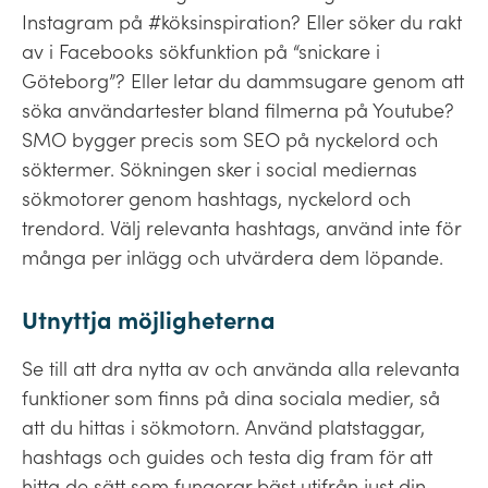
Instagram på #köksinspiration? Eller söker du rakt
av i Facebooks sökfunktion på “snickare i
Göteborg”? Eller letar du dammsugare genom att
söka användartester bland filmerna på Youtube?
SMO bygger precis som SEO på nyckelord och
söktermer. Sökningen sker i social mediernas
sökmotorer genom hashtags, nyckelord och
trendord. Välj relevanta hashtags, använd inte för
många per inlägg och utvärdera dem löpande.
Utnyttja möjligheterna
Se till att dra nytta av och använda alla relevanta
funktioner som finns på dina sociala medier, så
att du hittas i sökmotorn. Använd platstaggar,
hashtags och guides och testa dig fram för att
hitta de sätt som fungerar bäst utifrån just din